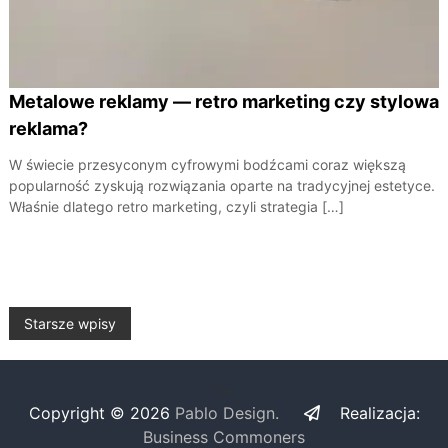
Metalowe reklamy — retro marketing czy stylowa
reklama?
W świecie przesyconym cyfrowymi bodźcami coraz większą
popularność zyskują rozwiązania oparte na tradycyjnej estetyce.
Właśnie dlatego retro marketing, czyli strategia […]
N
Starsze wpisy
a
?>
w
Copyright © 2026
Pablo Design.
Realizacja:
Business Commoners