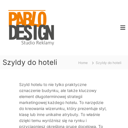
S
P
S
k
t
i
a
u
p
b
d
t
l
i
o
o
o
c
R
D
e
o
e
k
n
l
s
t
a
Szyldy do hoteli
e
Home
Szyldy do hoteli
i
m
n
g
y
t
n
Szyld hotelu to nie tylko praktyczne
oznaczenie budynku, ale także kluczowy
element długoterminowej strategii
marketingowej każdego hotelu. To narzędzie
do kreowania wizerunku, który prezentuje styl,
klasę lub inne unikalne atrybuty. To właśnie
dzięki temu wyróżnisz się na rynku i
przyciągniesz określoną grupę docelową. To