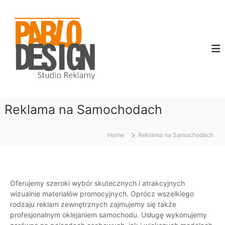
S
P
S
k
t
i
a
u
p
b
d
t
l
i
o
o
o
c
R
D
e
o
e
k
n
l
s
t
a
Reklama na Samochodach
e
i
m
n
g
y
t
Home
n
Reklama na Samochodach
Oferujemy szeroki wybór skutecznych i atrakcyjnych
wizualnie materiałów promocyjnych. Oprócz wszelkiego
rodzaju reklam zewnętrznych zajmujemy się także
profesjonalnym oklejaniem samochodu. Usługę wykonujemy