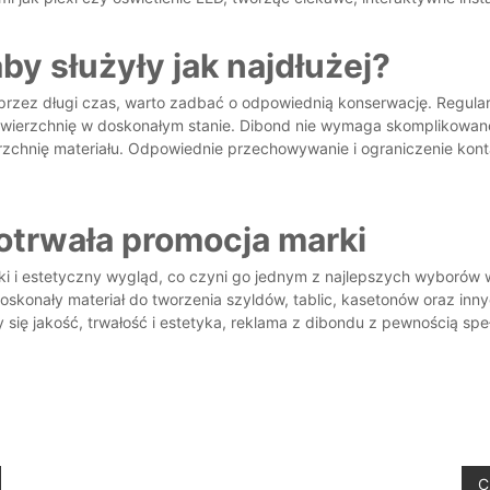
by służyły jak najdłużej?
przez długi czas, warto zadbać o odpowiednią konserwację. Regular
ierzchnię w doskonałym stanie. Dibond nie wymaga skomplikowanej p
rzchnię materiału. Odpowiednie przechowywanie i ograniczenie ko
otrwała promocja marki
ki i estetyczny wygląd, co czyni go jednym z najlepszych wyborów 
 doskonały materiał do tworzenia szyldów, tablic, kasetonów oraz i
się jakość, trwałość i estetyka, reklama z dibondu z pewnością spe
C