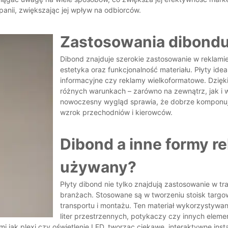
panii, zwiększając jej wpływ na odbiorców.
Zastosowania dibondu
Dibond znajduje szerokie zastosowanie w reklamie 
estetyka oraz funkcjonalność materiału. Płyty ideal
informacyjne czy reklamy wielkoformatowe. Dzięk
różnych warunkach – zarówno na zewnątrz, jak i 
nowoczesny wygląd sprawia, że dobrze komponują 
wzrok przechodniów i kierowców.
Dibond a inne formy re
używany?
Płyty dibond nie tylko znajdują zastosowanie w tr
branżach. Stosowane są w tworzeniu stoisk targowy
transportu i montażu. Ten materiał wykorzystywan
liter przestrzennych, potykaczy czy innych eleme
imi jak plexi czy oświetlenie LED, tworząc ciekawe, interaktywne ins