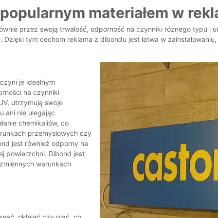
 popularnym materiałem w rek
wnie przez swoją trwałość, odporność na czynniki różnego typu i u
. Dzięki tym cechom reklama z dibondu jest łatwa w zainstalowaniu, 
 czyni je idealnym
rności na czynniki
UV, utrzymują swoje
u ani nie ulegając
łanie chemikaliów, co
warunkach przemysłowych czy
bond jest również odporny na
j powierzchni. Dibond jest
y zmiennych warunkach
wać, oklejać czy giąć, co