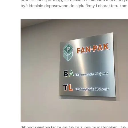
być idealnie dopasowane do stylu firmy i charakteru kam
dibond świetnie łączy się także z innymi materiałami, tak