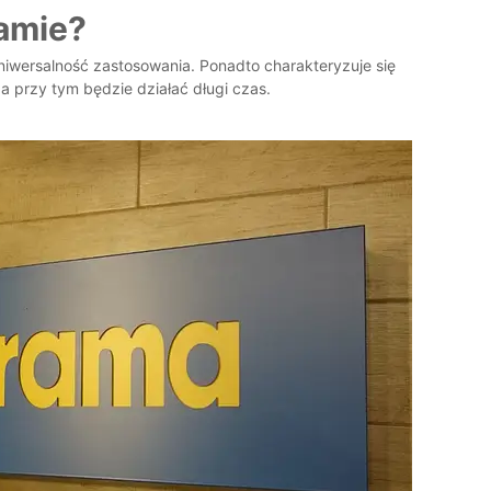
lamie?
niwersalność zastosowania. Ponadto charakteryzuje się
a przy tym będzie działać długi czas.