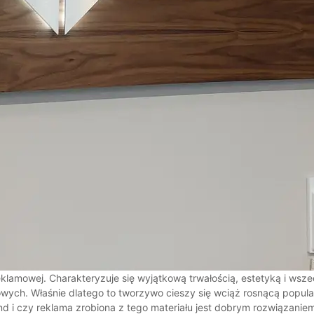
lamowej. Charakteryzuje się wyjątkową trwałością, estetyką i wsze
ych. Właśnie dlatego to tworzywo cieszy się wciąż rosnącą popular
bond i czy reklama zrobiona z tego materiału jest dobrym rozwiązanie