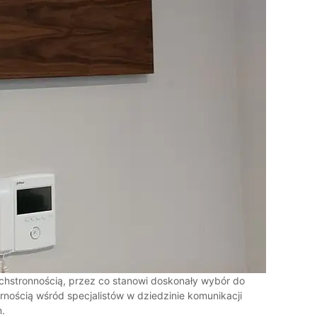
chstronnością, przez co stanowi doskonały wybór do
nością wśród specjalistów w dziedzinie komunikacji
m.