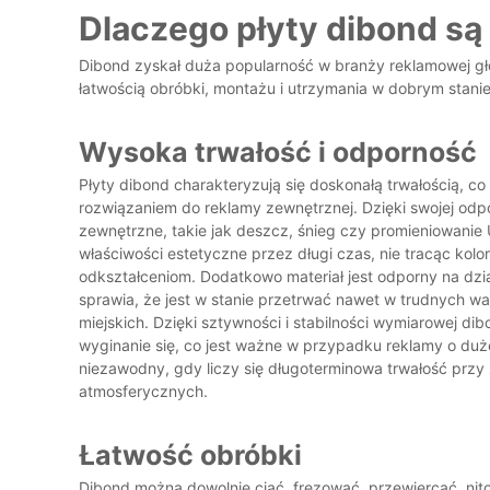
Dlaczego płyty dibond są
Dibond zyskał duża popularność w branży reklamowej głó
łatwością obróbki, montażu i utrzymania w dobrym stanie
Wysoka trwałość i odporność
Płyty dibond charakteryzują się doskonałą trwałością, co
rozwiązaniem do reklamy zewnętrznej. Dzięki swojej odpo
zewnętrzne, takie jak deszcz, śnieg czy promieniowanie 
właściwości estetyczne przez długi czas, nie tracąc kolor
odkształceniom. Dodatkowo materiał jest odporny na dzia
sprawia, że jest w stanie przetrwać nawet w trudnych 
miejskich. Dzięki sztywności i stabilności wymiarowej di
wyginanie się, co jest ważne w przypadku reklamy o duże
niezawodny, gdy liczy się długoterminowa trwałość prz
atmosferycznych.
Łatwość obróbki
Dibond można dowolnie ciąć, frezować, przewiercać, nito