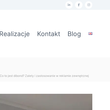
L
F
I
i
a
n
n
c
s
k
e
t
Realizacje
Kontakt
Blog
e
b
a
d
o
g
I
o
r
n
k
a
m
Co to jest dibond? Zalety i zastosowanie w reklamie zewnętrznej