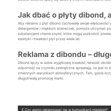
Jak dbać o płyty dibond, a
Aby reklama z płyt dibond zachowała swoje właściwości 
detergentów i miękkich ściereczek, pomoże utrzymać pow
substancjami chemicznymi, które mogą uszkodzić powie
estetyki i trwałości płyt przez wiele lat.
Reklama z dibondu – dług
Dibond łączy w sobie wyjątkową trwałość, łatwość obrób
odporność na czynniki zewnętrzne sprawiają, że jest to
zmiennych warunkach atmosferycznych. Tam, gdzie liczy 
długotrwałą promocję marki.
N
Czy warto reklamować się w komunikacji miejskiej?