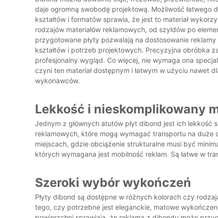
daje ogromną swobodę projektową. Możliwość łatwego d
kształtów i formatów sprawia, że jest to materiał wykorz
rodzajów materiałów reklamowych, od szyldów po eleme
przygotowane płyty pozwalają na dostosowanie reklamy
kształtów i potrzeb projektowych. Precyzyjna obróbka z
profesjonalny wygląd. Co więcej, nie wymaga ona specjal
czyni ten materiał dostępnym i łatwym w użyciu nawet d
wykonawców.
Lekkość i nieskomplikowany 
Jednym z głównych atutów płyt dibond jest ich lekkość s
reklamowych, które mogą wymagać transportu na duże odl
miejscach, gdzie obciążenie strukturalne musi być minima
których wymagana jest mobilność reklam. Są łatwe w tr
Szeroki wybór wykończeń
Płyty dibond są dostępne w różnych kolorach czy rodzaja
tego, czy potrzebne jest eleganckie, matowe wykończeni
powierzchni sprawiają, że reklama z dibondu może przyc