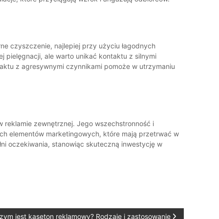
ne czyszczenie, najlepiej przy użyciu łagodnych
ielęgnacji, ale warto unikać kontaktu z silnymi
ntaktu z agresywnymi czynnikami pomoże w utrzymaniu
w reklamie zewnętrznej. Jego wszechstronność i
nnych elementów marketingowych, które mają przetrwać w
łni oczekiwania, stanowiąc skuteczną inwestycję w
zym jest kaseton reklamowy? Rodzaje i zastosowanie