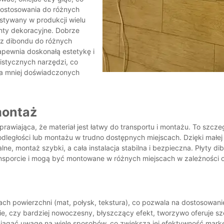
ostosowania do różnych
ystywany w produkcji wielu
nty dekoracyjne. Dobrze
 z dibondu do różnych
apewnia doskonałą estetykę i
istycznych narzędzi, co
la mniej doświadczonych
montaż
prawiająca, że materiał jest łatwy do transportu i montażu. To szc
egłości lub montażu w trudno dostępnych miejscach. Dzięki małej w
lne, montaż szybki, a cała instalacja stabilna i bezpieczna. Płyty 
ansporcie i mogą być montowane w różnych miejscach w zależności 
ch powierzchni (mat, połysk, tekstura), co pozwala na dostosowanie
e, czy bardziej nowoczesny, błyszczący efekt, tworzywo oferuje sz
iągać uwagę na wiele sposobów, co zwiększa jej efektywność marke