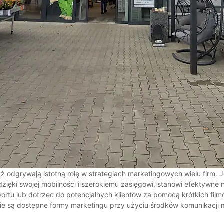
ż odgrywają istotną rolę w strategiach marketingowych wielu firm. 
zięki swojej mobilności i szerokiemu zasięgowi, stanowi efektywne 
portu lub dotrzeć do potencjalnych klientów za pomocą krótkich fi
e są dostępne formy marketingu przy użyciu środków komunikacji mie