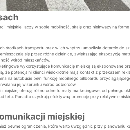
usach
i miejskiej łączy w sobie mobilność, skalę oraz nieinwazyjną form
ych środkach transportu oraz w ich wnętrzu umożliwia dotarcie do 
mieszczają się przez różne dzielnice, zwiększając ekspozycję mate
czność wśród mieszkańców.
rketingowe wykorzystujące komunikację miejską są eksponowane prze
ją, że potencjalni klienci wielokrotnie mają kontakt z przekazem r
a na autobusie pełni funkcję mobilnego billboardu przyciągająceg
walaniu jej wizerunku wśród odbiorców.
ji miejskiej oferują różnorodne formaty marketingowe, od pełnego ok
żetu. Ponadto uzyskują efektywną promocję przy relatywnie niski
omunikacji miejskiej
nież pewne ograniczenia, które warto uwzględnić przy planowaniu ka