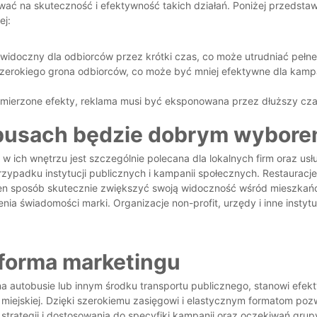
ywać na skuteczność i efektywność takich działań. Poniżej przedst
ej:
widoczny dla odbiorców przez krótki czas, co może utrudniać pełne 
szerokiego grona odbiorców, co może być mniej efektywne dla kamp
mierzone efekty, reklama musi być eksponowana przez dłuższy czas
obusach będzie dobrym wybor
 w ich wnętrzu jest szczególnie polecana dla lokalnych firm oraz
zypadku instytucji publicznych i kampanii społecznych. Restauracje,
ten sposób skutecznie zwiększyć swoją widoczność wśród mieszkań
enia świadomości marki. Organizacje non-profit, urzędy i inne inst
 forma marketingu
a autobusie lub innym środku transportu publicznego, stanowi efektyw
 miejskiej. Dzięki szerokiemu zasięgowi i elastycznym formatom poz
trategii i dostosowania do specyfiki kampanii oraz oczekiwań grup