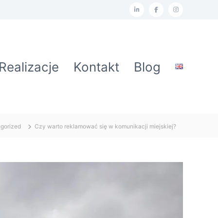
L
F
I
i
a
n
n
c
s
k
e
t
Realizacje
Kontakt
Blog
e
b
a
d
o
g
I
o
r
n
k
a
gorized
Czy warto reklamować się w komunikacji miejskiej?
m