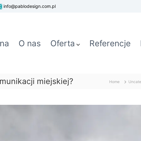
info@pablodesign.com.pl
wna
O nas
Oferta
Referencje
unikacji miejskiej?
Home
Uncate