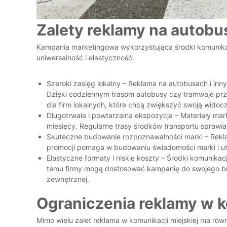
Zalety reklamy na autob
Kampania marketingowa wykorzystująca środki komunikacj
uniwersalność i elastyczność.
Szeroki zasięg lokalny – Reklama na autobusach i inn
Dzięki codziennym trasom autobusy czy tramwaje prze
dla firm lokalnych, które chcą zwiększyć swoją wido
Długotrwała i powtarzalna ekspozycja – Materiały ma
miesięcy. Regularne trasy środków transportu sprawia
Skuteczne budowanie rozpoznawalności marki – Reklam
promocji pomaga w budowaniu świadomości marki i utr
Elastyczne formaty i niskie koszty – Środki komunikac
temu firmy mogą dostosować kampanię do swojego bud
zewnętrznej.
Ograniczenia reklamy w k
Mimo wielu zalet reklama w komunikacji miejskiej ma rów