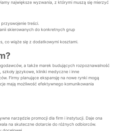
awiamy największe wyzwania, z którymi muszą się mierzyć
przyswojenie treści.
anii skierowanych do konkretnych grup
, co wiąże się z dodatkowymi kosztami.
em?
 usługodawców, a także marek budujących rozpoznawalność
 szkoły językowe, kliniki medyczne i inne
ców. Firmy planujące ekspansję na nowe rynki mogą
ytucje mają możliwość efektywnego komunikowania
ne narzędzie promocji dla firm i instytucji. Daje ona
wala na skuteczne dotarcie do różnych odbiorców.
y docelowej.