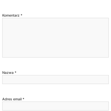
s
u
Komentarz
*
Nazwa
*
Adres email
*