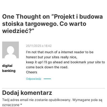
w
i
One Thought on “Projekt i budowa
stoiska targowego. Co warto
g
wiedzieć?”
a
c
25/11/2025 o 18:42
I’m not that much of a internet reader to be
j
honest but your sites really nice,
keep it up! I’ll go ahead and bookmark your site to
digital
a
come back down the road.
banking
Cheers
w
Odpowiedz
p
Dodaj komentarz
i
Twój adres email nie zostanie opublikowany.
Wymagane pola są
oznaczone
*