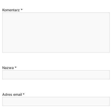
a
Komentarz
*
c
j
a
w
p
Nazwa
*
i
s
Adres email
*
u