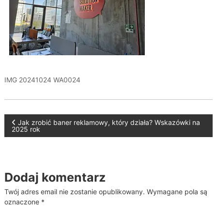
IMG 20241024 WA0024
N
Jak zrobić baner reklamowy, który działa? Wskazówki na
2025 rok
a
w
Dodaj komentarz
i
Twój adres email nie zostanie opublikowany.
Wymagane pola są
oznaczone
*
g